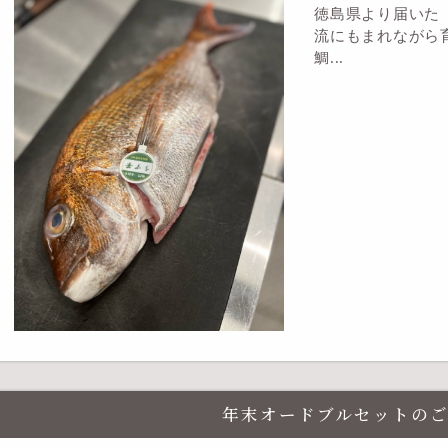
徳島県より届いた
流にもまれながら
鯛...
年末オードブルセットの