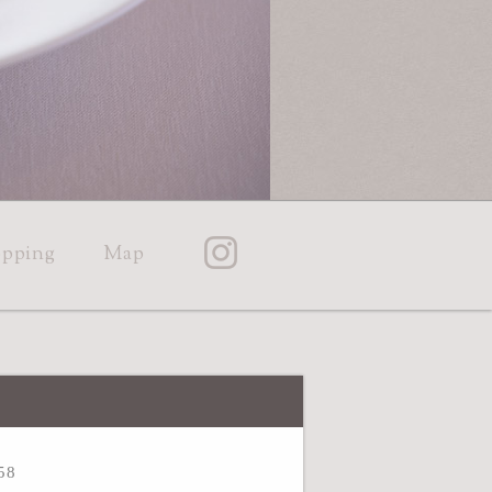
pping
Map
58