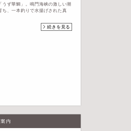
「うず華鯛」。鳴門海峡の激しい潮
育ち、一本釣りで水揚げされた真
続きを見る
ご案内