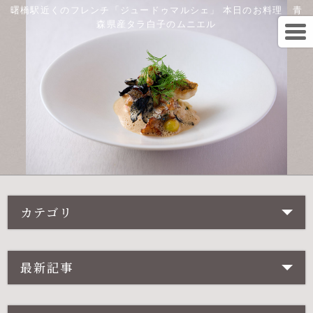
曙橋駅近くのフレンチ「ジュードゥマルシェ」 本日のお料理 青
森県産タラ白子のムニエル
カテゴリ
最新記事